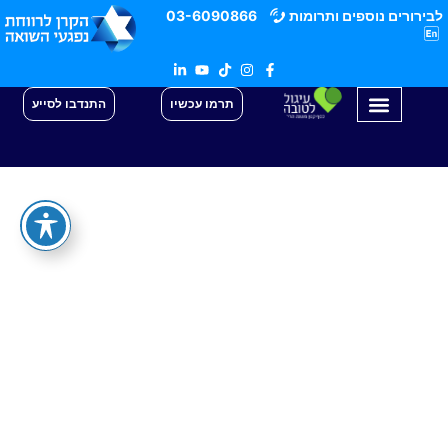
לבירורים נוספים ותרומות
03-6090866
תרמו עכשיו
התנדבו לסייע