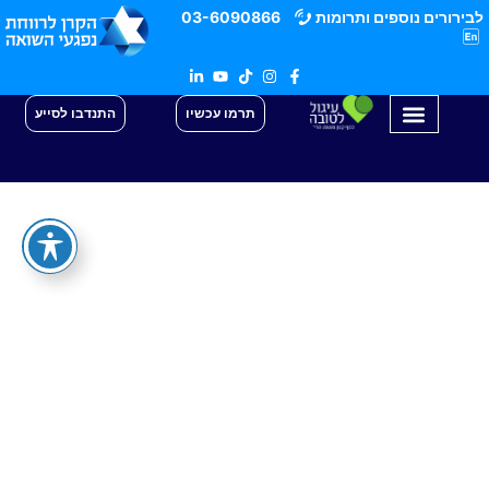
לבירורים נוספים ותרומות
03-6090866
תרמו עכשיו
התנדבו לסייע