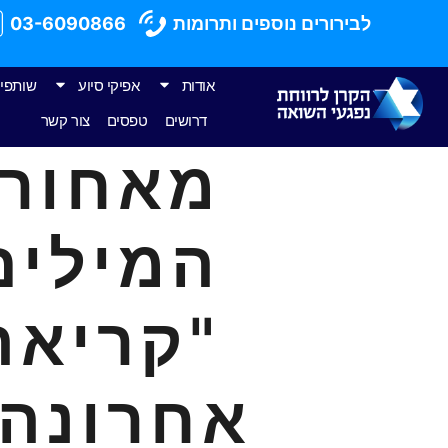
לבירורים נוספים ותרומות
03-6090866
אודות
אפיקי סיוע
שותפי
דרושים
טפסים
צור קשר
מאחורי
המילים
"קריאה
אחרונה"