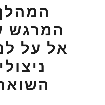
המהלך
המרגש ש
אל על למ
ניצולי
השואה