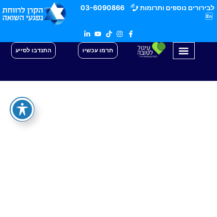
לבירורים נוספים ותרומות
03-6090866
תרמו עכשיו
התנדבו לסייע